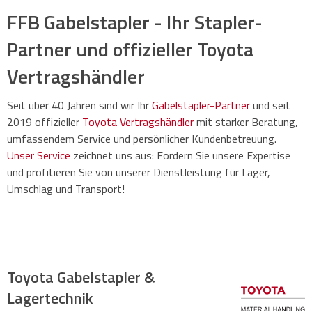
Essential Gabelstapler, 10-18 Tonnen
FFB Gabelstapler - Ihr Stapler-
Stringo 4WM
Förderung
Elektro-Niederhubwagen
Partner und offizieller Toyota
Elektrostapler 9-18 Tonnen
UVV Prüfung (FEM 4.004)
Vertragshändler
Stringo DuoMover
Wartung & Service
Schmalgangstapler
Seit über 40 Jahren sind wir Ihr
Gabelstapler-Partner
und seit
Dieselstapler 18–54 Tonnen
2019 offizieller
Toyota Vertragshändler
mit starker Beratung,
Werkstatt
Stringo+
umfassendem Service und persönlicher Kundenbetreuung.
Kommissionierer
Unser Service
zeichnet uns aus: Fordern Sie unsere Expertise
Vor-Ort-Service
Elektrostapler 18-33 Tonnen
und profitieren Sie von unserer Dienstleistung für Lager,
Umschlag und Transport!
Transporte
Automatisierung
Dieselstapler 60-85 Tonnen
Reifenservice
Schlepper
Toyota Gabelstapler &
Batterieservice & Regeneration
Lagertechnik