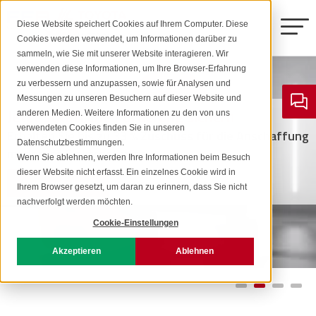
Diese Website speichert Cookies auf Ihrem Computer. Diese
Cookies werden verwendet, um Informationen darüber zu
sammeln, wie Sie mit unserer Website interagieren. Wir
verwenden diese Informationen, um Ihre Browser-Erfahrung
Toyota Gabelstapler
zu verbessern und anzupassen, sowie für Analysen und
Messungen zu unseren Besuchern auf dieser Website und
Jetzt staatliche Förderung sichern
anderen Medien. Weitere Informationen zu den von uns
Stringo
Elektro-Gabelstapler
verwendeten Cookies finden Sie in unseren
Erhalten Sie bis zu 33 % Zuschuss für die Anschaffung
Datenschutzbestimmungen.
moderner Elektrostapler.
Kalmar
Wenn Sie ablehnen, werden Ihre Informationen beim Besuch
Stringo S2
dieser Website nicht erfasst. Ein einzelnes Cookie wird in
Mehr erfahren
Gas/Diesel-Gabelstapler
Ihrem Browser gesetzt, um daran zu erinnern, dass Sie nicht
Weitere Produkte
Elektrostapler 5-9 Tonnen
nachverfolgt werden möchten.
Stringo S3
Cookie-Einstellungen
Combilift
Neu- & Gebrauchtstapler
Schubmaststapler
Akzeptieren
Ablehnen
Dieselstapler 9-18 Tonnen
Goupil
Mietstapler
Stringo S5
Elektro-Hochhubwagen
Service