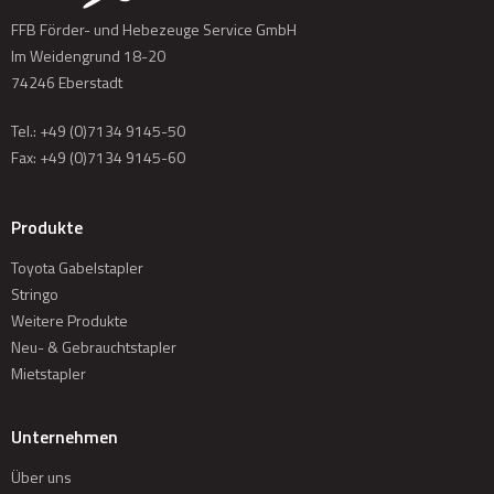
Jeder Gebrauchtstapler wird nach höchsten Qualitätsstandards
FFB Förder- und Hebezeuge Service GmbH
aufbereitet.
Im Weidengrund 18-20
Die Stapler werden mit vollständiger Dokumentation
74246 Eberstadt
ausgeliefert.
Sie erhalten immer eine Garantie (3 bis 12 Monate, je nach
Tel.:
+49 (0)7134 9145-50
Klassifizierung).
Fax: +49 (0)7134 9145-60
Alle Gebrauchtstapler können in unsere Miet- oder
Serviceverträge aufgenommen werden.
Produkte
Toyota Gabelstapler
Stringo
Weitere Produkte
Neu- & Gebrauchtstapler
Mietstapler
Unternehmen
Über uns