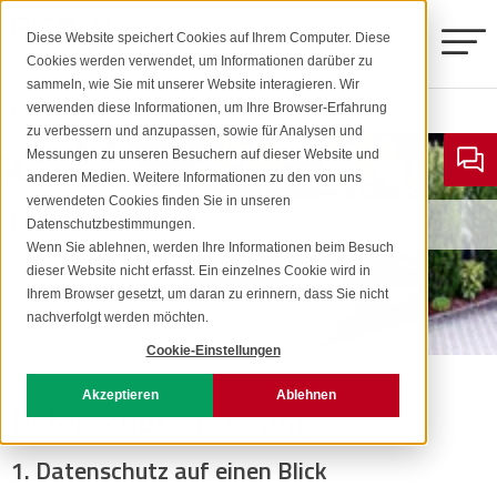
Diese Website speichert Cookies auf Ihrem Computer. Diese
Cookies werden verwendet, um Informationen darüber zu
sammeln, wie Sie mit unserer Website interagieren. Wir
Home
Datenschutzerklärung
verwenden diese Informationen, um Ihre Browser-Erfahrung
Toyota Gabelstapler
zu verbessern und anzupassen, sowie für Analysen und
Messungen zu unseren Besuchern auf dieser Website und
anderen Medien. Weitere Informationen zu den von uns
Stringo
Elektro-Gabelstapler
verwendeten Cookies finden Sie in unseren
Datenschutz
Datenschutzbestimmungen.
Kalmar
Wenn Sie ablehnen, werden Ihre Informationen beim Besuch
Stringo S2
dieser Website nicht erfasst. Ein einzelnes Cookie wird in
Gas/Diesel-Gabelstapler
Ihrem Browser gesetzt, um daran zu erinnern, dass Sie nicht
Weitere Produkte
Elektrostapler 5-9 Tonnen
nachverfolgt werden möchten.
Stringo S3
Cookie-Einstellungen
Combilift
Neu- & Gebrauchtstapler
Schubmaststapler
Akzeptieren
Ablehnen
Dieselstapler 9-18 Tonnen
Datenschutzerklärung
Goupil
Mietstapler
Stringo S5
1. Datenschutz auf einen Blick
Elektro-Hochhubwagen
Service