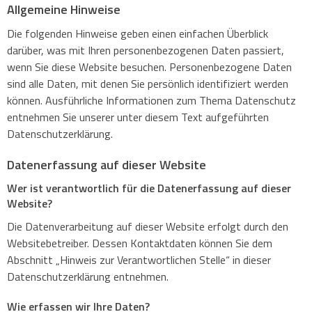
Essential Gabelstapler, 10-18 Tonnen
Allgemeine Hinweise
Stringo 4WM
Förderung
Die folgenden Hinweise geben einen einfachen Überblick
Elektro-Niederhubwagen
darüber, was mit Ihren personenbezogenen Daten passiert,
Elektrostapler 9-18 Tonnen
UVV Prüfung (FEM 4.004)
wenn Sie diese Website besuchen. Personenbezogene Daten
Stringo DuoMover
sind alle Daten, mit denen Sie persönlich identifiziert werden
Wartung & Service
Schmalgangstapler
können. Ausführliche Informationen zum Thema Datenschutz
Dieselstapler 18–54 Tonnen
entnehmen Sie unserer unter diesem Text aufgeführten
Werkstatt
Datenschutzerklärung.
Stringo+
Kommissionierer
Datenerfassung auf dieser Website
Vor-Ort-Service
Elektrostapler 18-33 Tonnen
Wer ist verantwortlich für die Datenerfassung auf dieser
Website?
Transporte
Automatisierung
Die Datenverarbeitung auf dieser Website erfolgt durch den
Dieselstapler 60-85 Tonnen
Reifenservice
Websitebetreiber. Dessen Kontaktdaten können Sie dem
Abschnitt „Hinweis zur Verantwortlichen Stelle“ in dieser
Schlepper
Datenschutzerklärung entnehmen.
Batterieservice & Regeneration
Wie erfassen wir Ihre Daten?