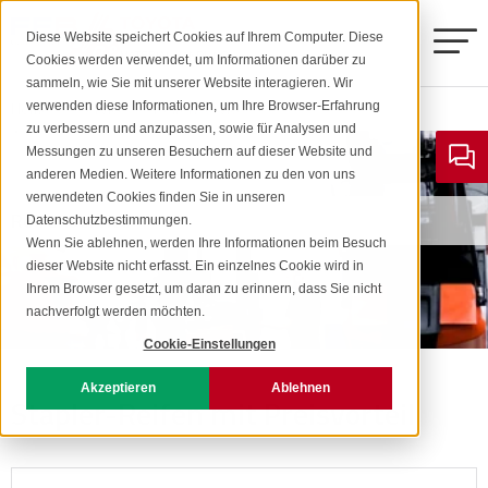
Diese Website speichert Cookies auf Ihrem Computer. Diese
Cookies werden verwendet, um Informationen darüber zu
sammeln, wie Sie mit unserer Website interagieren. Wir
Home
Service
Reifenservice
verwenden diese Informationen, um Ihre Browser-Erfahrung
Toyota Gabelstapler
zu verbessern und anzupassen, sowie für Analysen und
Messungen zu unseren Besuchern auf dieser Website und
anderen Medien. Weitere Informationen zu den von uns
Stringo
Elektro-Gabelstapler
verwendeten Cookies finden Sie in unseren
Reifenservice
Datenschutzbestimmungen.
Kalmar
Wenn Sie ablehnen, werden Ihre Informationen beim Besuch
Stringo S2
dieser Website nicht erfasst. Ein einzelnes Cookie wird in
Gas/Diesel-Gabelstapler
Ihrem Browser gesetzt, um daran zu erinnern, dass Sie nicht
Weitere Produkte
Elektrostapler 5-9 Tonnen
nachverfolgt werden möchten.
Stringo S3
Cookie-Einstellungen
Combilift
Neu- & Gebrauchtstapler
Schubmaststapler
Akzeptieren
Ablehnen
Dieselstapler 9-18 Tonnen
Stapler-Reifen mit Preisvorteil
Goupil
Mietstapler
Stringo S5
Elektro-Hochhubwagen
Service